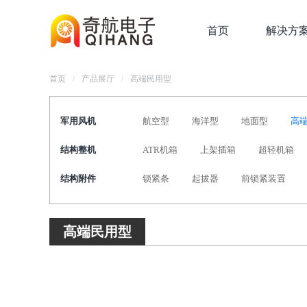
首页
解决方
首页
/
产品展厅
/
高端民用型
军用风机
航空型
海洋型
地面型
高
结构整机
ATR机箱
上架插箱
超轻机箱
结构附件
锁紧条
起拔器
前锁紧装置
高端民用型